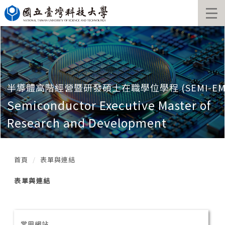
跳
到
主
要
內
容
區
塊
半導體高階經營暨研發碩士在職學位學程 (SEMI-EM
Semiconductor Executive Master of
Research and Development
首頁
表單與連結
表單與連結
常用網站