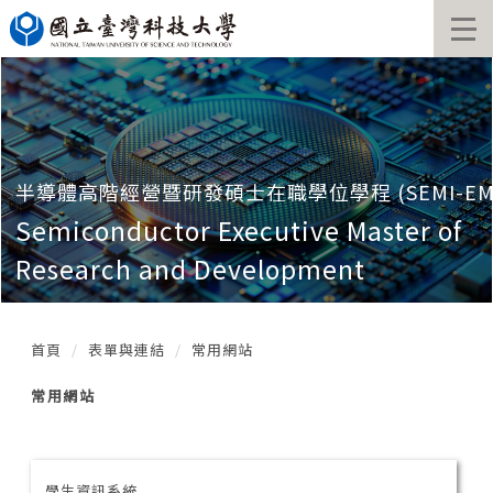
跳
到
主
要
內
容
區
塊
半導體高階經營暨研發碩士在職學位學程 (SEMI-EM
Semiconductor Executive Master of
Research and Development
首頁
表單與連結
常用網站
常用網站
學生資訊系統