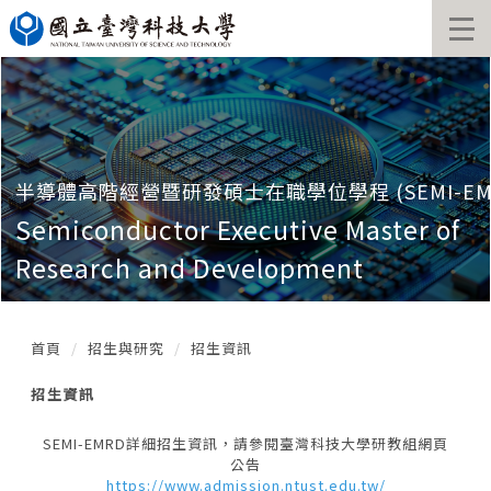
跳
到
主
要
內
容
區
塊
半導體高階經營暨研發碩士在職學位學程 (SEMI-EM
Semiconductor Executive Master of
Research and Development
首頁
招生與研究
招生資訊
招生資訊
SEMI-EMRD詳細招生資訊，請參閱臺灣科技大學研教組網頁
公告
https://www.admission.ntust.edu.tw/