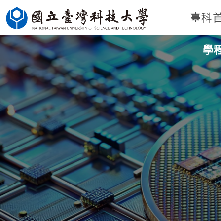
跳
臺科
到
主
學
要
內
容
區
塊