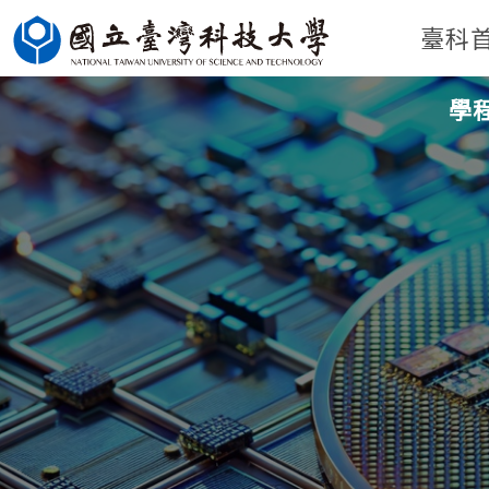
跳
臺科
到
主
學
要
內
容
區
塊