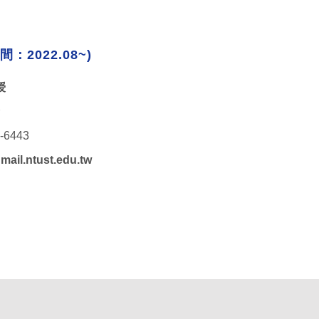
間：2022.08~)
授
7-6443
il.ntust.edu.tw