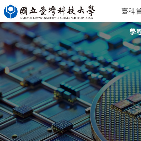
跳
臺科
到
主
學
要
內
容
區
塊